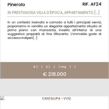
RIF. AF24
Pinerolo
IN PRESTIGIOSA VILLA D'EPOCA, APPARTAMENTO [...]
In un contesto riservato e comodo a tutti i principali servizi,
proponiamo in vendita un elegante appartamento situato al
primo piano con mansarda, inserito all’interno di una
suggestiva proprietà di fine Ottocento. L’immobile gode di
accesso indipen[...]
4
|
2
|
mq
|
€ 218.000