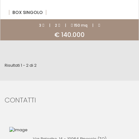
BOX SINGOLO
3
|
2
|
150 mq
|
€ 140.000
Risultati 1 - 2 di 2
CONTATTI
Via Palestro, 14 - 10064 Pinerolo (TO)